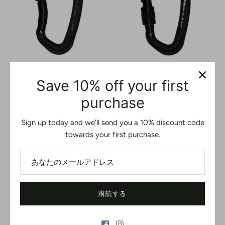
Vapor III アルミベントゲー
Vapor III アルミスクリュー
Save 10% off your first
トカラビナ - ブラック クラ
ロックカラビナ - ブラック
イミング＆ロープアクセス
Dシェイプ クライミング＆
purchase
用
リギング用
$10.41
$11.01
Sign up today and we'll send you a 10% discount code
towards your first purchase.
購読する