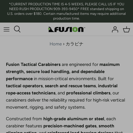
コ
*CURRENT PRODUCTION TIME IS 4-5 WEEKS, PLEASE CALL US IF YOU
NEED RUSH PRODUCTION 909-393-9450* FREE standard shipping on
ン
U.S. orders over $180. Certain manufactured items may require additional
テ
production time.
ン
ツ
に
Home
›
カラビナ
ス
キ
ッ
Fusion Tactical Carabiners
are engineered for
maximum
プ
strength, secure load handling, and dependable
performance
in mission‑critical environments. Built for
tactical operators
,
search and rescue teams
,
industrial
rope‑access technicians
, and
professional climbers
, our
carabiners deliver the reliability required for high‑risk vertical
movement, rigging, and safety systems.
Constructed from
high‑grade aluminum or steel
, each
carabiner features
precision‑machined gates
,
smooth