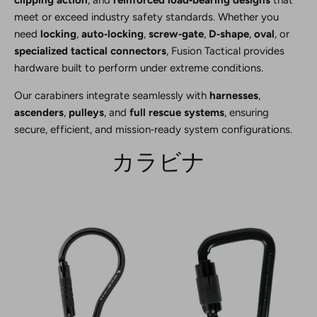
clipping action
, and
reinforced load‑bearing designs
that
meet or exceed industry safety standards. Whether you
need
locking
,
auto‑locking
,
screw‑gate
,
D‑shape
,
oval
, or
specialized tactical connectors
, Fusion Tactical provides
hardware built to perform under extreme conditions.
Our carabiners integrate seamlessly with
harnesses
,
ascenders
,
pulleys
, and
full rescue systems
, ensuring
secure, efficient, and mission‑ready system configurations.
カラビナ