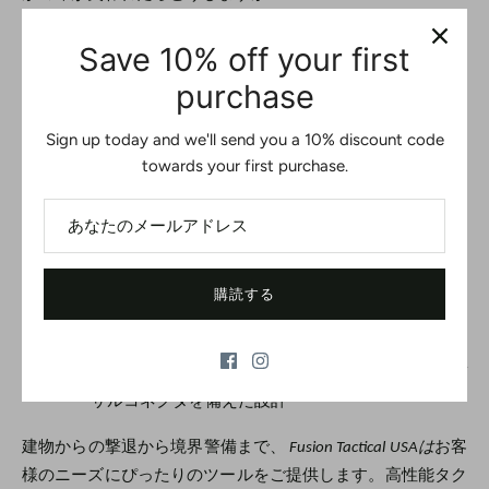
Save 10% off your first
カスタマイズ：すべての人に合うサイズは存在しない
purchase
正直に言って、既製品だけではもう十分ではありません。任
務内容、体型、そして作戦の種類に合ったタクティカルギア
Sign up today and we'll send you a 10% discount code
が必要です。だからこそ、カスタマイズとギアの互換性こそ
towards your first purchase.
が、タクティカルサポートギアの未来なのです。
当社の保持システムは次のとおりです。
●
複数の仕上げ、色、張力レベルから選択可能
購読する
●
左利き、右利き、両利き用に構成されています
●
ホルスター、ベルト、アーマーシステム用のユニバ
ーサルコネクタを備えた設計
建物からの撃退から境界警備まで、
Fusion Tactical USAは
お客
様のニーズにぴったりのツールをご提供します。高性能タク