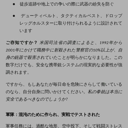
●
徒歩追跡や地上での争いの際に武器の紛失を防ぐ
●
デューティベルト、タクティカルベスト、ドロップ
レッグホルスターに取り付けられるように設計されて
います
ご存知ですか？
米国司法省の調査によると、1992年から
2001年にかけて職務中に射殺された警察官の10%以上が、自
身の銃器で殺害されていた
ことが明らかになりました。この
数字だけでも、安全な携帯銃システムの現実的な必要性が強
調されます。
ですから、もしあなたが毎日命を危険にさらして働いている
のなら、自分自身に問いかけてください
。私の拳銃は本当に
安全であるべきなのでしょうか?
軍隊：混沌のために作られ、実戦でテストされた
軍事任務には、過酷な地形、空中投下、そして戦闘ストレス