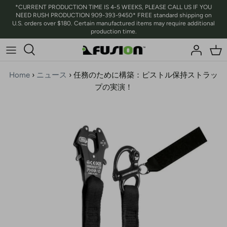
コ
*CURRENT PRODUCTION TIME IS 4-5 WEEKS, PLEASE CALL US IF YOU
NEED RUSH PRODUCTION 909-393-9450* FREE standard shipping on
ン
U.S. orders over $180. Certain manufactured items may require additional
テ
production time.
ン
ツ
に
Home
›
ニュース
›
任務のために構築：ピストル保持ストラッ
ス
プの実演！
キ
ッ
プ