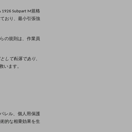
 Subpart M規格
れており、最小引張強
これらの規則は、作業員
然として転落であり、
救います。
パレル、個人用保護
戦術的な相乗効果を生