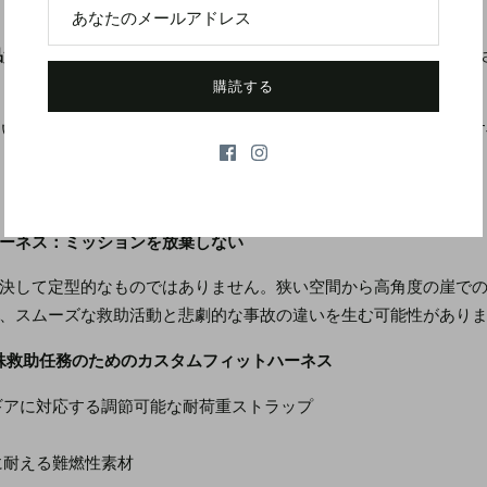
質:
すべての D リング、バックル、およびストラップは適切に評価
購読する
い: 最後にシステム全体の監査を行ったのはいつですか? また、
ーネス：ミッションを放棄しない
決して定型的なものではありません。狭い空間から高角度の崖で
、スムーズな救助活動と悲劇的な事故の違いを生む可能性があり
特殊救助任務のためのカスタムフィットハーネス
ギアに対応する調節可能な耐荷重ストラップ
に耐える難燃性素材