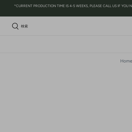
コ
*CURRENT PRODUCTION TIME IS 4-5 WEEKS, PLEASE CALL US IF YOU NEED
ン
テ
ン
検索
ツ
に
ス
キ
ッ
Hom
プ