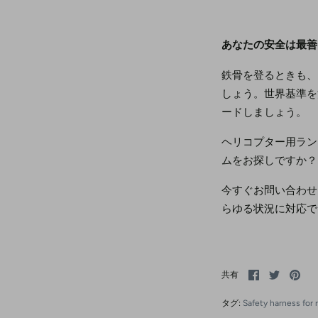
あなたの安全は最善
鉄骨を登るときも、
しょう。世界基準を
ードしましょう。
ヘリコプター用ラン
ムをお探しですか？
今すぐお問い合わせ
らゆる状況に対応で
Facebook
Twitter
ピ
共有
で
で
ン
シ
シ
留
タグ:
Safety harness for
ェ
ェ
め
ア
ア
す