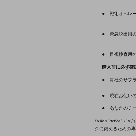
●
戦術オペレ
●
緊急脱出用
●
目視検査用
購入前に必ず確
●
貴社のサプ
●
現在お使い
●
あなたのチ
Fusion Tactical USA
クに備えるための専