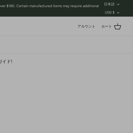
言
日本語
$180. Certain manufactured items may require additional
語
通
USD $
貨
アカウント
カート
イド!