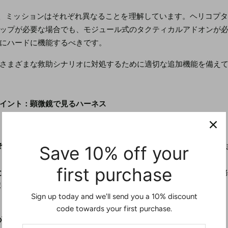
は、
ミッションはそれぞれ異なることを理解しています。ヘリコプ
ップが必要な場合でも、モジュール式のタクティカルアドオンが
にハードに機能するべきです。
さまざまな救助シナリオに対処するために適切な追加機能を備えて
イント：顕微鏡で見るハーネス
Save 10% off your
性:
すべてのハーネスに重量定格と検査ログが明確に記載されてい
first purchase
調整機能:
救助活動用の安全ハーネスには、さまざまな体型や任務
イントがありますか?
Sign up today and we'll send you a 10% discount
code towards your first purchase.
強度:
ウェビングは耐摩耗性と耐候性がありますか?